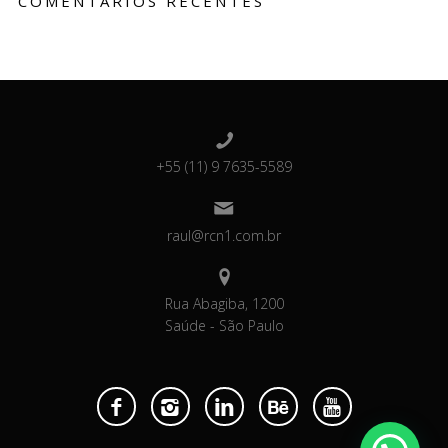
COMENTARIOS RECENTES
+55 (11) 9 7635-5589
raul@rcn1.com.br
Rua Abagiba, 1200
Saúde - São Paulo