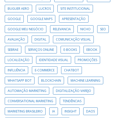
BUGUER AERO
LUCROS
SITE INSTITUCIONAL
GOOGLE
GOOGLE MAPS
APRESENTAÇÃO
GOOGLE MEU NEGÓCIO
RELEVANCIA
NICHO
SEO
AVALIAÇÃO
DIGITAL
COMUNICAÇÃO VISUAL
SEBRAE
SERVIÇOS ONLINE
E-BOOKS
EBOOK
LOCALIZAÇÃO
IDENTIDADE VISUAL
PROMOÇÕES
INFLUÊNCIA
E-COMMERCE
CHATBOT
WHATSAPP BOT
BLOCKCHAIN
MACHINE LEARNING
AUTOMAÇÃO MARKETING
DIGITALIZAÇÃO VAREJO
CONVERSATIONAL MARKETING
TENDÊNCIAS
MARKETING BRASILEIRO
IA
INSIGHT
DAOS