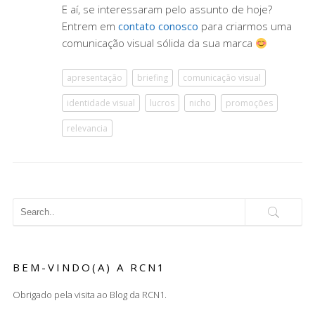
E aí, se interessaram pelo assunto de hoje?
Entrem em
contato conosco
para criarmos uma
comunicação visual sólida da sua marca
apresentação
briefing
comunicação visual
identidade visual
lucros
nicho
promoções
relevancia
BEM-VINDO(A) A RCN1
Obrigado pela visita ao Blog da RCN1.