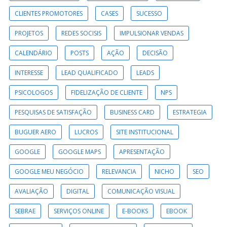
CLIENTES PROMOTORES
CASES
SUCESSO
PROJETOS
REDES SOCISIS
IMPULSIONAR VENDAS
CALENDÁRIO
POSTS
AÇÃO
DECISÃO
INTERESSE
LEAD QUALIFICADO
LEADS
PSICOLOGOS
FIDELIZAÇÃO DE CLIENTE
NPS
PESQUISAS DE SATISFAÇÃO
BUSINESS CARD
ESTRATEGIA
BUGUER AERO
LUCROS
SITE INSTITUCIONAL
GOOGLE
GOOGLE MAPS
APRESENTAÇÃO
GOOGLE MEU NEGÓCIO
RELEVANCIA
NICHO
SEO
AVALIAÇÃO
DIGITAL
COMUNICAÇÃO VISUAL
SEBRAE
SERVIÇOS ONLINE
E-BOOKS
EBOOK