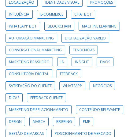
LOCALIZAÇÃO
IDENTIDADE VISUAL
PROMOÇÕES
INFLUÊNCIA
E-COMMERCE
CHATBOT
WHATSAPP BOT
BLOCKCHAIN
MACHINE LEARNING
AUTOMAÇÃO MARKETING
DIGITALIZAÇÃO VAREJO
CONVERSATIONAL MARKETING
TENDÊNCIAS
MARKETING BRASILEIRO
IA
INSIGHT
DAOS
CONSULTORIA DIGITAL
FEEDBACK
SATISFAÇÃO DO CLIENTE
WHATSAPP
NEGÓCIOS
DICAS
FEEDBACK CLIENTE
MARKETING DE RELACIONAMENTO
CONTEÚDO RELEVANTE
DESIGN
MARCA
BRIEFING
PME
GESTÃO DE MARCAS
POSICIONAMENTO DE MERCADO