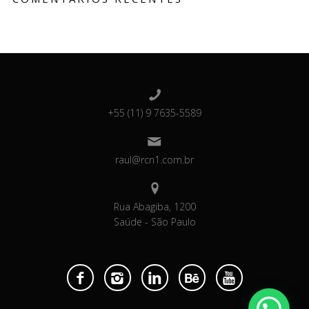
+55 (11) 9 7635-5589
raul@rcn1.com.br
Rua Abagiba, 1200
Saúde - São Paulo