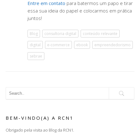
Entre em contato
para batermos um papo e tirar
essa sua ideia do papel e colocarmos em prática
juntos!
Blog
consultoria digital
conteúdo relevante
digital
e-commerce
ebook
empreendedorismo
sebrae
BEM-VINDO(A) A RCN1
Obrigado pela visita ao Blog da RCN1.