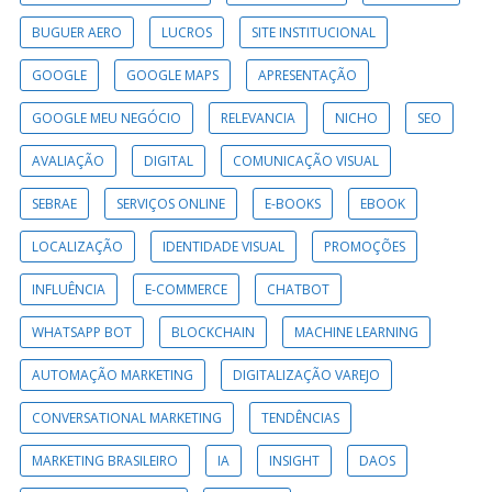
BUGUER AERO
LUCROS
SITE INSTITUCIONAL
GOOGLE
GOOGLE MAPS
APRESENTAÇÃO
GOOGLE MEU NEGÓCIO
RELEVANCIA
NICHO
SEO
AVALIAÇÃO
DIGITAL
COMUNICAÇÃO VISUAL
SEBRAE
SERVIÇOS ONLINE
E-BOOKS
EBOOK
LOCALIZAÇÃO
IDENTIDADE VISUAL
PROMOÇÕES
INFLUÊNCIA
E-COMMERCE
CHATBOT
WHATSAPP BOT
BLOCKCHAIN
MACHINE LEARNING
AUTOMAÇÃO MARKETING
DIGITALIZAÇÃO VAREJO
CONVERSATIONAL MARKETING
TENDÊNCIAS
MARKETING BRASILEIRO
IA
INSIGHT
DAOS