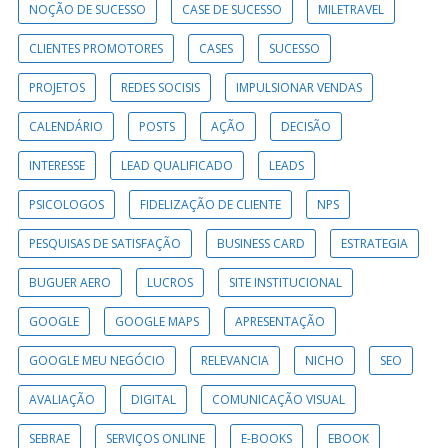
NOÇÃO DE SUCESSO
CASE DE SUCESSO
MILETRAVEL
CLIENTES PROMOTORES
CASES
SUCESSO
PROJETOS
REDES SOCISIS
IMPULSIONAR VENDAS
CALENDÁRIO
POSTS
AÇÃO
DECISÃO
INTERESSE
LEAD QUALIFICADO
LEADS
PSICOLOGOS
FIDELIZAÇÃO DE CLIENTE
NPS
PESQUISAS DE SATISFAÇÃO
BUSINESS CARD
ESTRATEGIA
BUGUER AERO
LUCROS
SITE INSTITUCIONAL
GOOGLE
GOOGLE MAPS
APRESENTAÇÃO
GOOGLE MEU NEGÓCIO
RELEVANCIA
NICHO
SEO
AVALIAÇÃO
DIGITAL
COMUNICAÇÃO VISUAL
SEBRAE
SERVIÇOS ONLINE
E-BOOKS
EBOOK