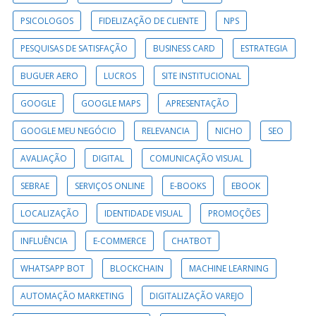
PSICOLOGOS
FIDELIZAÇÃO DE CLIENTE
NPS
PESQUISAS DE SATISFAÇÃO
BUSINESS CARD
ESTRATEGIA
BUGUER AERO
LUCROS
SITE INSTITUCIONAL
GOOGLE
GOOGLE MAPS
APRESENTAÇÃO
GOOGLE MEU NEGÓCIO
RELEVANCIA
NICHO
SEO
AVALIAÇÃO
DIGITAL
COMUNICAÇÃO VISUAL
SEBRAE
SERVIÇOS ONLINE
E-BOOKS
EBOOK
LOCALIZAÇÃO
IDENTIDADE VISUAL
PROMOÇÕES
INFLUÊNCIA
E-COMMERCE
CHATBOT
WHATSAPP BOT
BLOCKCHAIN
MACHINE LEARNING
AUTOMAÇÃO MARKETING
DIGITALIZAÇÃO VAREJO