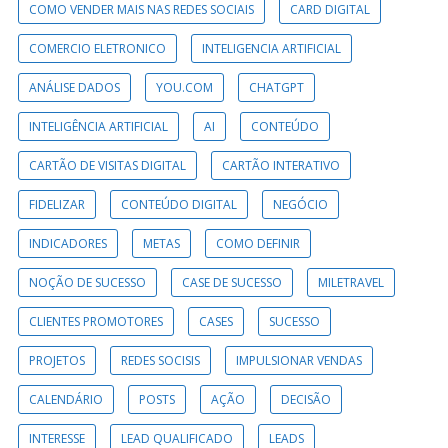
COMO VENDER MAIS NAS REDES SOCIAIS
CARD DIGITAL
COMERCIO ELETRONICO
INTELIGENCIA ARTIFICIAL
ANÁLISE DADOS
YOU.COM
CHATGPT
INTELIGÊNCIA ARTIFICIAL
AI
CONTEÚDO
CARTÃO DE VISITAS DIGITAL
CARTÃO INTERATIVO
FIDELIZAR
CONTEÚDO DIGITAL
NEGÓCIO
INDICADORES
METAS
COMO DEFINIR
NOÇÃO DE SUCESSO
CASE DE SUCESSO
MILETRAVEL
CLIENTES PROMOTORES
CASES
SUCESSO
PROJETOS
REDES SOCISIS
IMPULSIONAR VENDAS
CALENDÁRIO
POSTS
AÇÃO
DECISÃO
INTERESSE
LEAD QUALIFICADO
LEADS