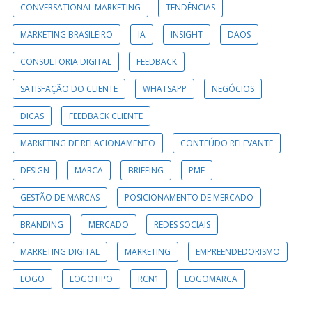
CONVERSATIONAL MARKETING
TENDÊNCIAS
MARKETING BRASILEIRO
IA
INSIGHT
DAOS
CONSULTORIA DIGITAL
FEEDBACK
SATISFAÇÃO DO CLIENTE
WHATSAPP
NEGÓCIOS
DICAS
FEEDBACK CLIENTE
MARKETING DE RELACIONAMENTO
CONTEÚDO RELEVANTE
DESIGN
MARCA
BRIEFING
PME
GESTÃO DE MARCAS
POSICIONAMENTO DE MERCADO
BRANDING
MERCADO
REDES SOCIAIS
MARKETING DIGITAL
MARKETING
EMPREENDEDORISMO
LOGO
LOGOTIPO
RCN1
LOGOMARCA