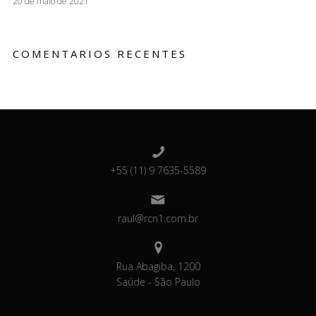
20 de maio de 2021
COMENTARIOS RECENTES
+55 (11) 9 7635-5589
raul@rcn1.com.br
Rua Abagiba, 1200
Saúde - São Paulo