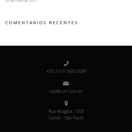
20 de maio de 2021
COMENTARIOS RECENTES
+55 (11) 9 7635-5589
raul@rcn1.com.br
Rua Abagiba, 1200
Saúde - São Paulo