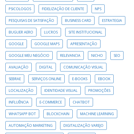
PSICOLOGOS
FIDELIZAÇÃO DE CLIENTE
NPS
PESQUISAS DE SATISFAÇÃO
BUSINESS CARD
ESTRATEGIA
BUGUER AERO
LUCROS
SITE INSTITUCIONAL
GOOGLE
GOOGLE MAPS
APRESENTAÇÃO
GOOGLE MEU NEGÓCIO
RELEVANCIA
NICHO
SEO
AVALIAÇÃO
DIGITAL
COMUNICAÇÃO VISUAL
SEBRAE
SERVIÇOS ONLINE
E-BOOKS
EBOOK
LOCALIZAÇÃO
IDENTIDADE VISUAL
PROMOÇÕES
INFLUÊNCIA
E-COMMERCE
CHATBOT
WHATSAPP BOT
BLOCKCHAIN
MACHINE LEARNING
AUTOMAÇÃO MARKETING
DIGITALIZAÇÃO VAREJO