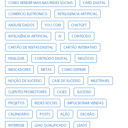
COMO VENDER MAIS NAS REDES SOCIAIS
CARD DIGITAL
COMERCIO ELETRONICO
INTELIGENCIA ARTIFICIAL
ANÁLISE DADOS
YOU.COM
CHATGPT
INTELIGÊNCIA ARTIFICIAL
AI
CONTEÚDO
CARTÃO DE VISITAS DIGITAL
CARTÃO INTERATIVO
FIDELIZAR
CONTEÚDO DIGITAL
NEGÓCIO
INDICADORES
METAS
COMO DEFINIR
NOÇÃO DE SUCESSO
CASE DE SUCESSO
MILETRAVEL
CLIENTES PROMOTORES
CASES
SUCESSO
PROJETOS
REDES SOCISIS
IMPULSIONAR VENDAS
CALENDÁRIO
POSTS
AÇÃO
DECISÃO
INTERESSE
LEAD QUALIFICADO
LEADS