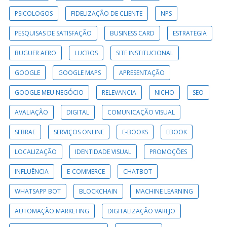
PSICOLOGOS
FIDELIZAÇÃO DE CLIENTE
NPS
PESQUISAS DE SATISFAÇÃO
BUSINESS CARD
ESTRATEGIA
BUGUER AERO
LUCROS
SITE INSTITUCIONAL
GOOGLE
GOOGLE MAPS
APRESENTAÇÃO
GOOGLE MEU NEGÓCIO
RELEVANCIA
NICHO
SEO
AVALIAÇÃO
DIGITAL
COMUNICAÇÃO VISUAL
SEBRAE
SERVIÇOS ONLINE
E-BOOKS
EBOOK
LOCALIZAÇÃO
IDENTIDADE VISUAL
PROMOÇÕES
INFLUÊNCIA
E-COMMERCE
CHATBOT
WHATSAPP BOT
BLOCKCHAIN
MACHINE LEARNING
AUTOMAÇÃO MARKETING
DIGITALIZAÇÃO VAREJO