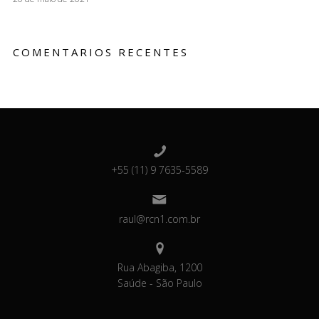
COMENTARIOS RECENTES
+55 (11) 9 7635-5589
raul@rcn1.com.br
Rua Abagiba, 1200
Saúde - São Paulo