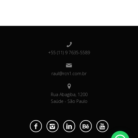
+55 (11) 9 7635-5589
raul@rcn1.com.br
Rua Abagiba, 1200
Saúde - São Paulo