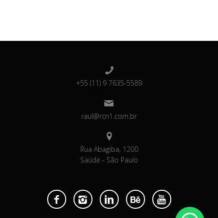
+55 (11) 9 7635-5589
raul@rcn1.com.br
Rua Abagiba, 1200
Saúde - São Paulo